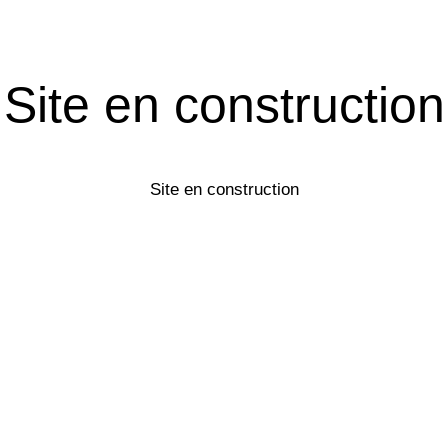
Site en construction
Site en construction