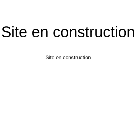
Site en construction
Site en construction