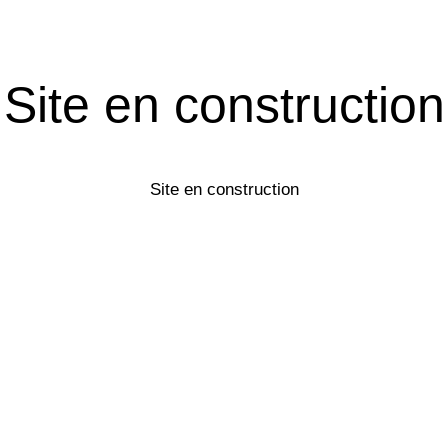
Site en construction
Site en construction